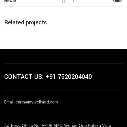
Newer
Older
Related projects
Suspendisse quam at vestibulum
Kitchen
CONTACT US: +91 7520204040
Email: care@mywellmed.com
Address: Office No. A-106 AMC Avenue Opp Raheja Vista