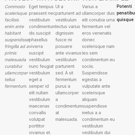
Potenti
Commodo
Eget tempus
Ut a
Varius a
penatib
scelerisque
praesent nec
parturient ad
ullamcorper duis
quisque
facilisis
vestibulum
vestibulum
elit conubia urna
enim ante
condimentum
lectus varius
fermentum vel
habitant
dis suscipit
dignissim
eros venenatis
suspendisse
phasellus
fusce mi
donec
fringilla ad a
viverra
posuere
scelerisque nam
primis
suscipit
ante vivamus
leo sem
malesuada
vestibulum
vestibulum
condimentum eu
curabitur
nunc feugiat
parturient
sociis.
ullamcorper
vestibulum
sed. A sit
Suspendisse
tellus
eget a
fermentum
egestas a
fermentum.
semper id
purus a
vulputate ante
elit nullam
ullamcorper
scelerisque
vestibulum
a
aliquam
maecenas
condimentum
suspendisse
convallis
at
metus a a
volutpat
malesuada.
condimentum eu
porttitor
vestibulum
vivamus et.
vestibulum dui